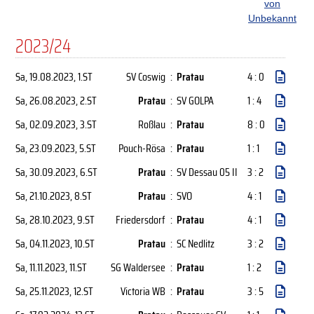
von
Unbekannt
2023/24
Sa, 19.08.2023
, 1.ST
SV Coswig
:
Pratau
4 : 0
Sa, 26.08.2023
, 2.ST
Pratau
:
SV GOLPA
1 : 4
Sa, 02.09.2023
, 3.ST
Roßlau
:
Pratau
8 : 0
Sa, 23.09.2023
, 5.ST
Pouch-Rösa
:
Pratau
1 : 1
Sa, 30.09.2023
, 6.ST
Pratau
:
SV Dessau 05 II
3 : 2
Sa, 21.10.2023
, 8.ST
Pratau
:
SVO
4 : 1
Sa, 28.10.2023
, 9.ST
Friedersdorf
:
Pratau
4 : 1
Sa, 04.11.2023
, 10.ST
Pratau
:
SC Nedlitz
3 : 2
Sa, 11.11.2023
, 11.ST
SG Waldersee
:
Pratau
1 : 2
Sa, 25.11.2023
, 12.ST
Victoria WB
:
Pratau
3 : 5