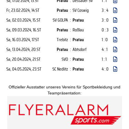
Sa, 17.02.2024
, 13.ST
Pratau
:
Dessauer SV
1 : 1
Fr, 23.02.2024
, 14.ST
Pratau
:
SV Coswig
3 : 4
Sa, 02.03.2024
, 15.ST
SV GOLPA
:
Pratau
3 : 0
Sa, 09.03.2024
, 16.ST
Pratau
:
Roßlau
0 : 3
Sa, 16.03.2024
, 17.ST
Trebitz
:
Pratau
1 : 0
Sa, 13.04.2024
, 20.ST
Pratau
:
Abtsdorf
4 : 1
Sa, 20.04.2024
, 21.ST
SVO
:
Pratau
1 : 1
Sa, 04.05.2024
, 23.ST
SC Nedlitz
:
Pratau
4 : 0
Offizieller Ausstatter unseres Vereins für Sportbekleidung und
Teampräsentation: