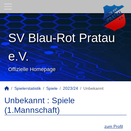
SV Blau-Rot Pratau
e.V.
Offizielle Homepage
Spielerstatistik
Spiele
2023/24
Unbekannt
Unbekannt : Spiele
(1.Mannschaft)
zum Profil