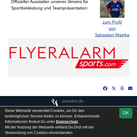
Offizieller Ausstatter unseres Vereins für
Sportbekleidung und Teampräsentation:
zum Profil
von
Sebastian Mainka
soccero.de
© 2006 - 2026
Diese Webseite verwendet Cookies, um Dir den
OK
Besucherstatistik
Kontakt
Impressum
Gästebuch
bestmöglichen Service bieten zu können. Entsprechende
Informationen findest Du unter
Datenschutz
.
Datenschutz
Mit der Nutzung der Webseite erklärst Du Dich mit der
Verwendung von Cookies einverstanden.