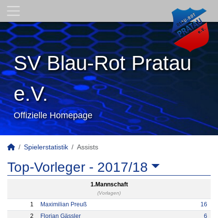
SV Blau-Rot Pratau
e.V.
Offizielle Homepage
Spielerstatistik
Assists
Top-Vorleger -
2017/18
1.Mannschaft
(Vorlagen)
1
Maximilian Preuß
16
2
Florian Gässler
6