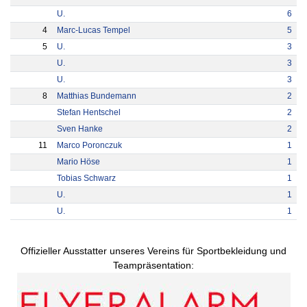
U.
6
4
Marc-Lucas Tempel
5
5
U.
3
U.
3
U.
3
8
Matthias Bundemann
2
Stefan Hentschel
2
Sven Hanke
2
11
Marco Poronczuk
1
Mario Höse
1
Tobias Schwarz
1
U.
1
U.
1
Offizieller Ausstatter unseres Vereins für Sportbekleidung und
Teampräsentation: