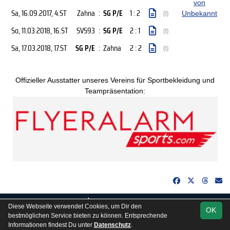
von
Sa, 16.09.2017
, 4.ST
Zahna
:
SG P/E
1 : 2
(1)
Unbekannt
So, 11.03.2018
, 16.ST
SVS93
:
SG P/E
2 : 1
(1)
Sa, 17.03.2018
, 17.ST
SG P/E
:
Zahna
2 : 2
(1)
Offizieller Ausstatter unseres Vereins für Sportbekleidung und
Teampräsentation:
soccero.de
Diese Webseite verwendet Cookies, um Dir den
OK
© 2006 - 2026
bestmöglichen Service bieten zu können. Entsprechende
Informationen findest Du unter
Datenschutz
.
Besucherstatistik
Kontakt
Impressum
Gästebuch