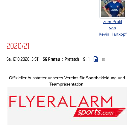
zum Profil
von
Kevin Hartkopf
2020/21
Sa, 17.10.2020
, 5.ST
SG Pratau
:
Pretzsch
9 : 1
(1)
Offizieller Ausstatter unseres Vereins für Sportbekleidung und
Teampräsentation: