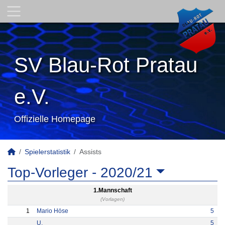
SV Blau-Rot Pratau
e.V.
Offizielle Homepage
Spielerstatistik
Assists
Top-Vorleger -
2020/21
1.Mannschaft
(Vorlagen)
1
Mario Höse
5
U.
5