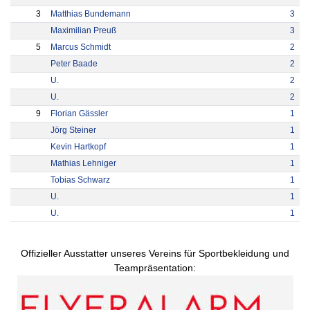
3
Matthias Bundemann
3
Maximilian Preuß
3
5
Marcus Schmidt
2
Peter Baade
2
U.
2
U.
2
9
Florian Gässler
1
Jörg Steiner
1
Kevin Hartkopf
1
Mathias Lehniger
1
Tobias Schwarz
1
U.
1
U.
1
Offizieller Ausstatter unseres Vereins für Sportbekleidung und
Teampräsentation: