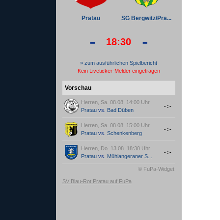
Pratau
SG Bergwitz/Pra...
-
-
18:30
» zum ausführlichen Spielbericht
Kein Liveticker-Melder eingetragen
Vorschau
Herren, Sa. 08.08. 14:00 Uhr
-:-
Pratau
vs.
Bad Düben
Herren, Sa. 08.08. 15:00 Uhr
-:-
Pratau
vs.
Schenkenberg
Herren, Do. 13.08. 18:30 Uhr
-:-
Pratau
vs.
Mühlangeraner S...
© FuPa-Widget
SV Blau-Rot Pratau auf FuPa