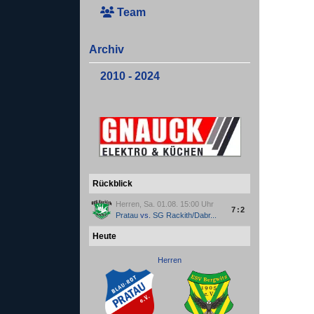
Team
Archiv
2010 - 2024
Rückblick
Herren, Sa. 01.08. 15:00 Uhr
7:2
Pratau
vs.
SG Rackith/Dabr...
Heute
Herren