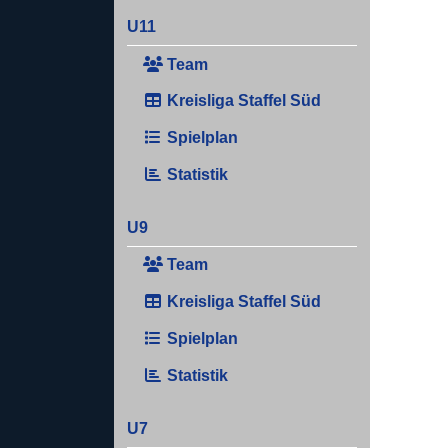
U11
Team
Kreisliga Staffel Süd
Spielplan
Statistik
U9
Team
Kreisliga Staffel Süd
Spielplan
Statistik
U7