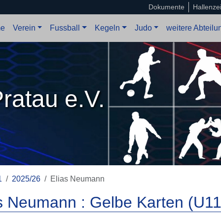
Dokumente
Hallenze
e
Verein
Fussball
Kegeln
Judo
weitere Abteil
ratau e.V.
1
2025/26
Elias Neumann
s Neumann : Gelbe Karten (U11