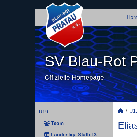
Hom
SV Blau-Rot P
Offizielle Homepage
U1
U19
Elia
Team
Landesliga Staffel 3