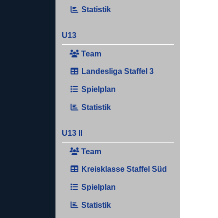
Statistik
U13
Team
Landesliga Staffel 3
Spielplan
Statistik
U13 II
Team
Kreisklasse Staffel Süd
Spielplan
Statistik