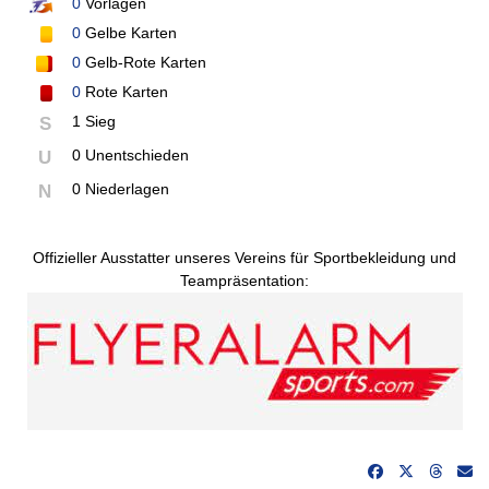
0
Vorlagen
0
Gelbe Karten
0
Gelb-Rote Karten
0
Rote Karten
1 Sieg
S
0 Unentschieden
U
0 Niederlagen
N
Offizieller Ausstatter unseres Vereins für Sportbekleidung und
Teampräsentation: