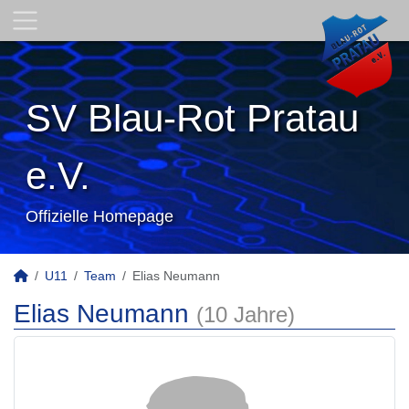
SV Blau-Rot Pratau
e.V.
Offizielle Homepage
U11
Team
Elias Neumann
Elias Neumann
(10 Jahre)