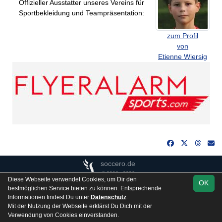
Offizieller Ausstatter unseres Vereins für
Sportbekleidung und Teampräsentation:
zum Profil
von
Etienne Wiersig
soccero.de
© 2006 - 2026
Diese Webseite verwendet Cookies, um Dir den
OK
Besucherstatistik
Kontakt
Impressum
Gästebuch
bestmöglichen Service bieten zu können. Entsprechende
Informationen findest Du unter
Datenschutz
.
Datenschutz
Mit der Nutzung der Webseite erklärst Du Dich mit der
Verwendung von Cookies einverstanden.