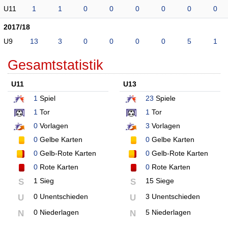
U11
1
1
0
0
0
0
0
0
2017/18
U9
13
3
0
0
0
0
5
1
Gesamtstatistik
U11
U13
1
Spiel
23
Spiele
1
Tor
1
Tor
0
Vorlagen
3
Vorlagen
0
Gelbe Karten
0
Gelbe Karten
0
Gelb-Rote Karten
0
Gelb-Rote Karten
0
Rote Karten
0
Rote Karten
1 Sieg
15 Siege
S
S
0 Unentschieden
3 Unentschieden
U
U
0 Niederlagen
5 Niederlagen
N
N