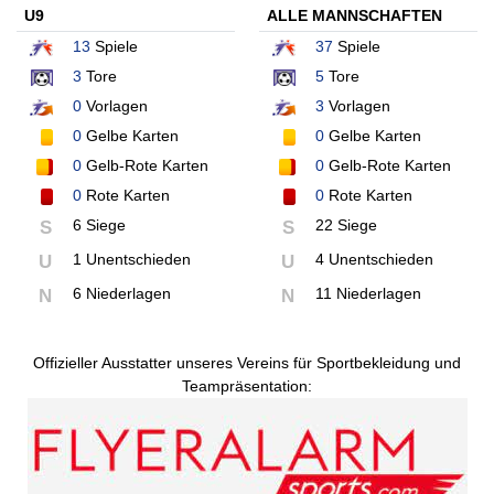
U9
ALLE MANNSCHAFTEN
13
Spiele
37
Spiele
3
Tore
5
Tore
0
Vorlagen
3
Vorlagen
0
Gelbe Karten
0
Gelbe Karten
0
Gelb-Rote Karten
0
Gelb-Rote Karten
0
Rote Karten
0
Rote Karten
6 Siege
22 Siege
S
S
1 Unentschieden
4 Unentschieden
U
U
6 Niederlagen
11 Niederlagen
N
N
Offizieller Ausstatter unseres Vereins für Sportbekleidung und
Teampräsentation: