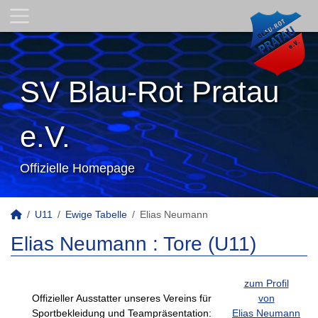
SV Blau-Rot Pratau
e.V.
Offizielle Homepage
U11
Ewige Tabelle
Elias Neumann
Elias Neumann : Tore (U11)
zum Profil
Offizieller Ausstatter unseres Vereins für
von
Sportbekleidung und Teampräsentation:
Elias Neumann