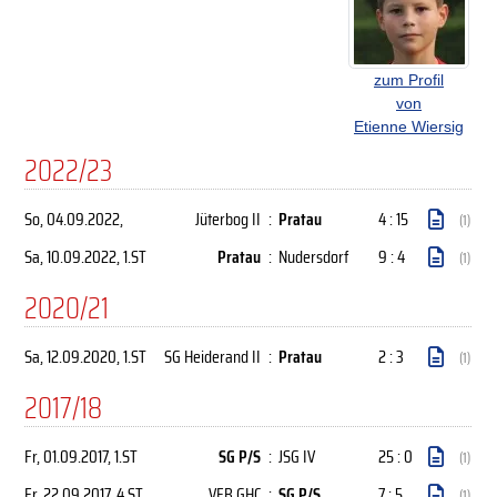
zum Profil
von
Etienne Wiersig
2022/23
So, 04.09.2022
,
Jüterbog II
:
Pratau
4 : 15
(1)
Sa, 10.09.2022
, 1.ST
Pratau
:
Nudersdorf
9 : 4
(1)
2020/21
Sa, 12.09.2020
, 1.ST
SG Heiderand II
:
Pratau
2 : 3
(1)
2017/18
Fr, 01.09.2017
, 1.ST
SG P/S
:
JSG IV
25 : 0
(1)
Fr, 22.09.2017
, 4.ST
VFB GHC
:
SG P/S
7 : 5
(1)