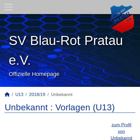
SV Blau-Rot Pratau
e.V.
Offizielle Homepage
U13
2018/19
Unbekannt
Unbekannt : Vorlagen (U13)
zum Profil
von
Unbekannt