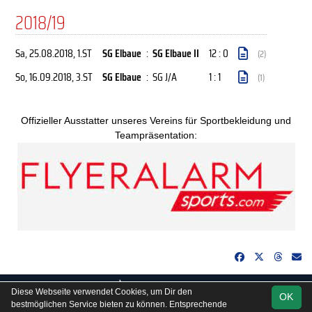
2018/19
Sa, 25.08.2018
, 1.ST
SG Elbaue
:
SG Elbaue II
12 : 0
(2)
So, 16.09.2018
, 3.ST
SG Elbaue
:
SG J/A
1 : 1
(1)
Offizieller Ausstatter unseres Vereins für Sportbekleidung und
Teampräsentation:
soccero.de
Diese Webseite verwendet Cookies, um Dir den
OK
© 2006 - 2026
bestmöglichen Service bieten zu können. Entsprechende