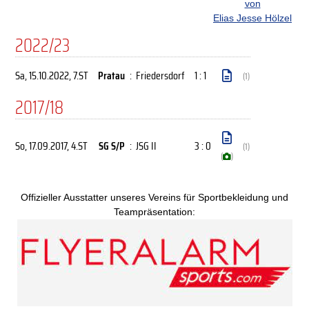
von
Elias Jesse Hölzel
2022/23
Sa, 15.10.2022
, 7.ST
Pratau
:
Friedersdorf
1 : 1
(1)
2017/18
So, 17.09.2017
, 4.ST
SG S/P
:
JSG II
3 : 0
(1)
(
)
Offizieller Ausstatter unseres Vereins für Sportbekleidung und
Teampräsentation: