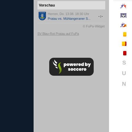
Vorschau
Herren, Do. 13.08. 18:30 Uhr
-:-
Pratau
vs.
Mühlangeraner S...
© FuPa-Widget
SV Blau-Rot Pratau auf FuPa
S
U
N