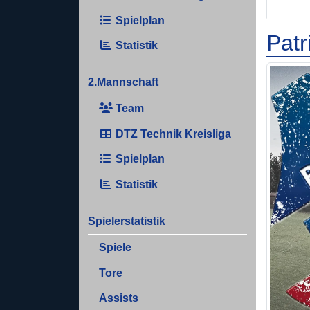
Spielplan
Patr
Statistik
2.Mannschaft
Team
DTZ Technik Kreisliga
Spielplan
Statistik
Spielerstatistik
Spiele
Tore
Assists