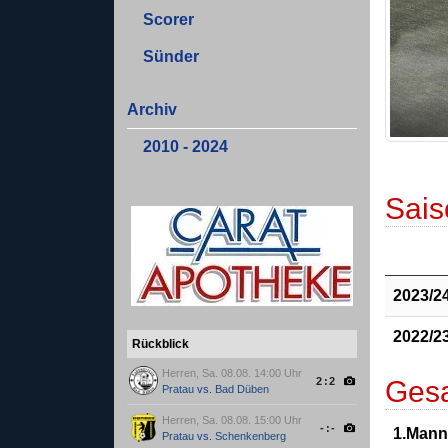
Scorer
Sünder
Archiv
2010 - 2024
Sais
2023/2
2022/2
Rückblick
Herren, Sa. 08.08. 14:00 Uhr
Gesa
2:2
Pratau
vs.
Bad Düben
Herren, Sa. 08.08. 15:00 Uhr
-:-
1.Mann
Pratau
vs.
Schenkenberg