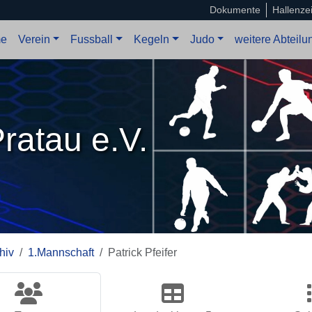
Dokumente
Hallenze
e
Verein
Fussball
Kegeln
Judo
weitere Abteil
ratau e.V.
hiv
1.Mannschaft
Patrick Pfeifer