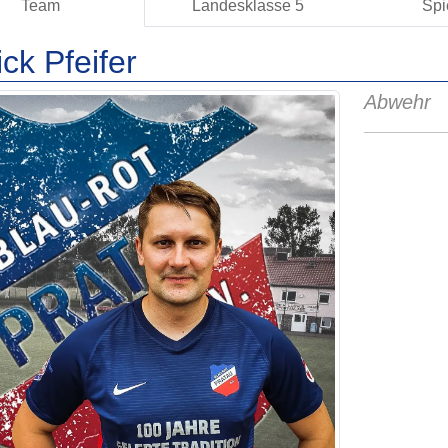
Team
Landesklasse 5
Spi
ick Pfeifer
Abwehr