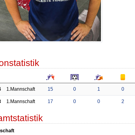
onstatistik
4
1.Mannschaft
15
0
1
0
3
1.Mannschaft
17
0
0
2
mtstatistik
schaft