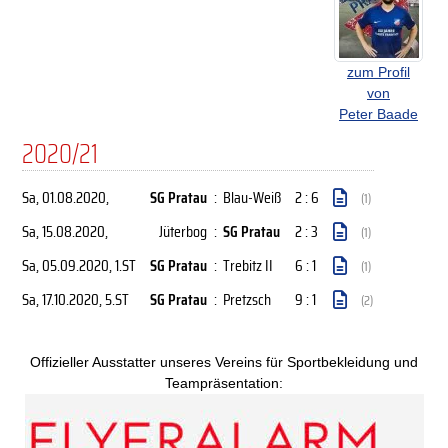
zum Profil
von
Peter Baade
2020/21
Sa, 01.08.2020
,
SG Pratau
:
Blau-Weiß
2 : 6
(1)
Sa, 15.08.2020
,
Jüterbog
:
SG Pratau
2 : 3
(1)
Sa, 05.09.2020
, 1.ST
SG Pratau
:
Trebitz II
6 : 1
(1)
Sa, 17.10.2020
, 5.ST
SG Pratau
:
Pretzsch
9 : 1
(2)
Offizieller Ausstatter unseres Vereins für Sportbekleidung und
Teampräsentation: