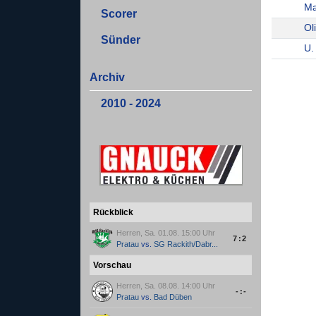
Ma
Scorer
Ol
Sünder
U.
Archiv
2010 - 2024
Rückblick
Herren, Sa. 01.08. 15:00 Uhr
7:2
Pratau
vs.
SG Rackith/Dabr...
Vorschau
Herren, Sa. 08.08. 14:00 Uhr
-:-
Pratau
vs.
Bad Düben