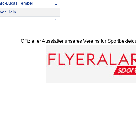
rc-Lucas Tempel
1
iver Hein
1
1
Offizieller Ausstatter unseres Vereins für Sportbekle