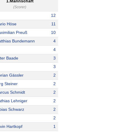
1.Mannschaft
(Scorer)
12
rio Höse
11
ximilian Preuß
10
tthias Bundemann
4
4
ter Baade
3
3
orian Gässler
2
rg Steiner
2
rcus Schmidt
2
thias Lehniger
2
bias Schwarz
2
2
vin Hartkopf
1