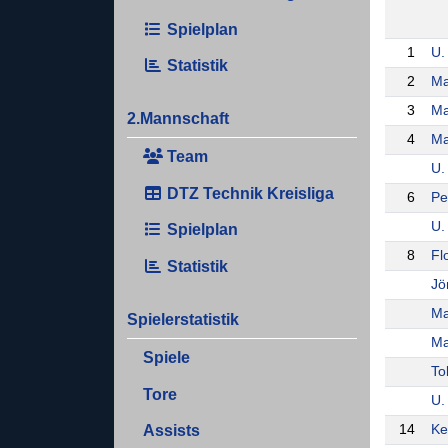
Spielplan
1
U.
Statistik
2
Ma
3
Ma
2.Mannschaft
4
Ma
Team
U.
DTZ Technik Kreisliga
6
Pe
U.
Spielplan
8
Fl
Statistik
Jö
Ma
Spielerstatistik
Ma
Spiele
To
Tore
U.
14
Ke
Assists