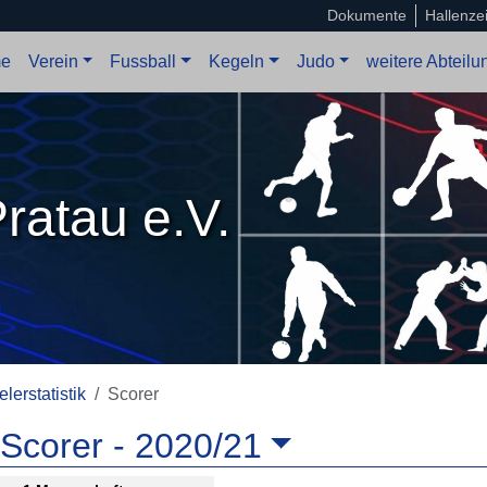
Dokumente
Hallenze
e
Verein
Fussball
Kegeln
Judo
weitere Abteil
ratau e.V.
elerstatistik
Scorer
Scorer -
2020/21