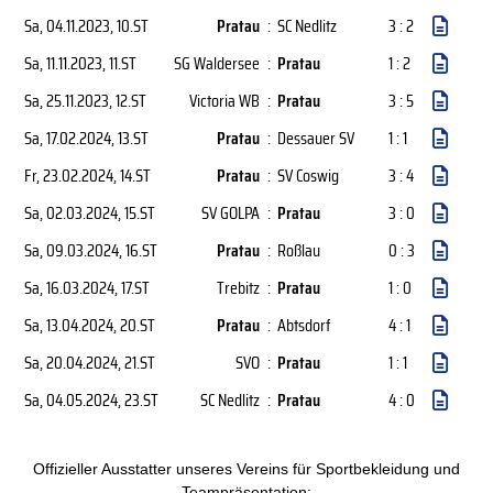
Sa, 04.11.2023
, 10.ST
Pratau
:
SC Nedlitz
3 : 2
Sa, 11.11.2023
, 11.ST
SG Waldersee
:
Pratau
1 : 2
Sa, 25.11.2023
, 12.ST
Victoria WB
:
Pratau
3 : 5
Sa, 17.02.2024
, 13.ST
Pratau
:
Dessauer SV
1 : 1
Fr, 23.02.2024
, 14.ST
Pratau
:
SV Coswig
3 : 4
Sa, 02.03.2024
, 15.ST
SV GOLPA
:
Pratau
3 : 0
Sa, 09.03.2024
, 16.ST
Pratau
:
Roßlau
0 : 3
Sa, 16.03.2024
, 17.ST
Trebitz
:
Pratau
1 : 0
Sa, 13.04.2024
, 20.ST
Pratau
:
Abtsdorf
4 : 1
Sa, 20.04.2024
, 21.ST
SVO
:
Pratau
1 : 1
Sa, 04.05.2024
, 23.ST
SC Nedlitz
:
Pratau
4 : 0
Offizieller Ausstatter unseres Vereins für Sportbekleidung und
Teampräsentation: