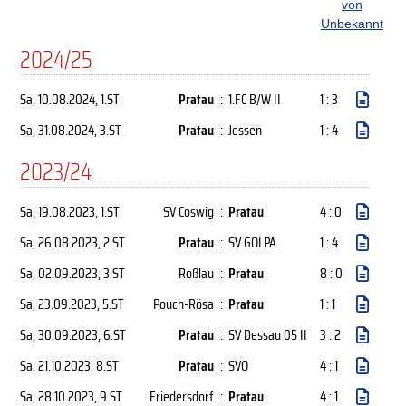
von
Unbekannt
2024/25
Sa, 10.08.2024
, 1.ST
Pratau
:
1.FC B/W II
1 : 3
Sa, 31.08.2024
, 3.ST
Pratau
:
Jessen
1 : 4
2023/24
Sa, 19.08.2023
, 1.ST
SV Coswig
:
Pratau
4 : 0
Sa, 26.08.2023
, 2.ST
Pratau
:
SV GOLPA
1 : 4
Sa, 02.09.2023
, 3.ST
Roßlau
:
Pratau
8 : 0
Sa, 23.09.2023
, 5.ST
Pouch-Rösa
:
Pratau
1 : 1
Sa, 30.09.2023
, 6.ST
Pratau
:
SV Dessau 05 II
3 : 2
Sa, 21.10.2023
, 8.ST
Pratau
:
SVO
4 : 1
Sa, 28.10.2023
, 9.ST
Friedersdorf
:
Pratau
4 : 1