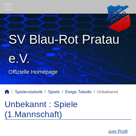
SV Blau-Rot Pratau
e.V.
Offizielle Homepage
Spielerstatistik
Spiele
Ewige Tabelle
Unbekannt
Unbekannt : Spiele
(1.Mannschaft)
zum Profil