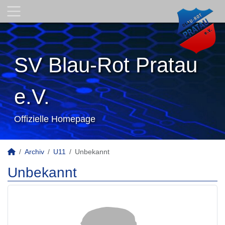
SV Blau-Rot Pratau
e.V.
Offizielle Homepage
Archiv
U11
Unbekannt
Unbekannt