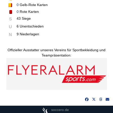
0
Gelb-Rote Karten
0
Rote Karten
43 Siege
S
6 Unentschieden
U
9 Niederlagen
N
Offizieller Ausstatter unseres Vereins für Sportbekleidung und
Teampräsentation:
soccero.de