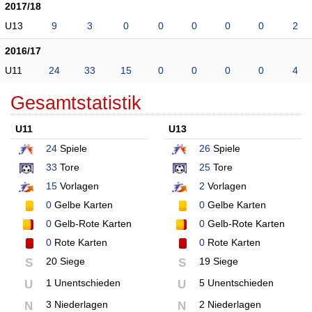
2017/18
U13
9
3
0
0
0
0
0
2
2016/17
U11
24
33
15
0
0
0
0
4
Gesamtstatistik
U11
U13
24
Spiele
26
Spiele
33
Tore
25
Tore
15
Vorlagen
2
Vorlagen
0
Gelbe Karten
0
Gelbe Karten
0
Gelb-Rote Karten
0
Gelb-Rote Karten
0
Rote Karten
0
Rote Karten
20 Siege
19 Siege
S
S
1 Unentschieden
5 Unentschieden
U
U
3 Niederlagen
2 Niederlagen
N
N