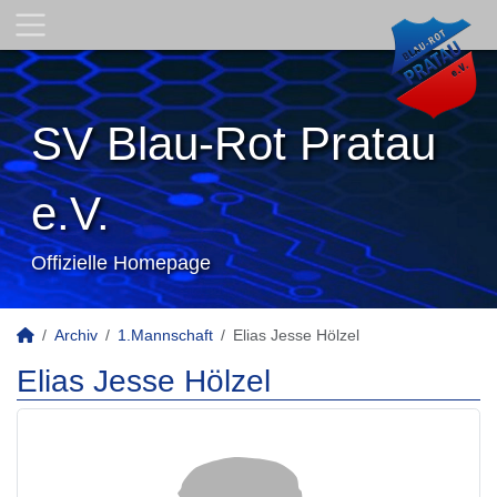
SV Blau-Rot Pratau
e.V.
Offizielle Homepage
Archiv
1.Mannschaft
Elias Jesse Hölzel
Elias Jesse Hölzel