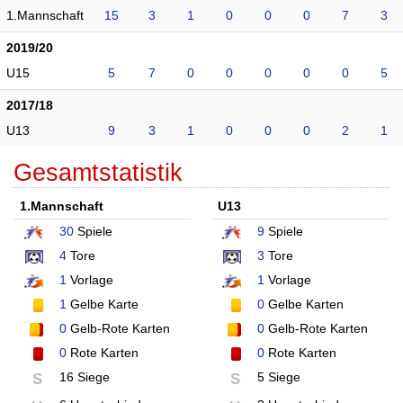
1.Mannschaft
15
3
1
0
0
0
7
3
2019/20
U15
5
7
0
0
0
0
0
5
2017/18
U13
9
3
1
0
0
0
2
1
Gesamtstatistik
1.Mannschaft
U13
30
Spiele
9
Spiele
4
Tore
3
Tore
1
Vorlage
1
Vorlage
1
Gelbe Karte
0
Gelbe Karten
0
Gelb-Rote Karten
0
Gelb-Rote Karten
0
Rote Karten
0
Rote Karten
16 Siege
5 Siege
S
S