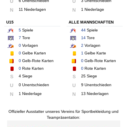
6 Unentschieden
3 Unentschieden
U
U
11 Niederlagen
1 Niederlage
N
N
U15
ALLE MANNSCHAFTEN
5
Spiele
44
Spiele
7
Tore
14
Tore
0
Vorlagen
2
Vorlagen
0
Gelbe Karten
1
Gelbe Karte
0
Gelb-Rote Karten
0
Gelb-Rote Karten
0
Rote Karten
0
Rote Karten
4 Siege
25 Siege
S
S
0 Unentschieden
9 Unentschieden
U
U
1 Niederlage
13 Niederlagen
N
N
Offizieller Ausstatter unseres Vereins für Sportbekleidung und
Teampräsentation: