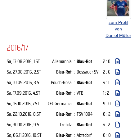
zum Profil
von
Daniel Müller
2016/17
Sa, 13.08.2016
, 1.ST
Allemannia
:
Blau-Rot
2 : 0
Sa, 27.08.2016
, 2.ST
Blau-Rot
:
Dessauer SV
2 : 6
Sa, 10.09.2016
, 3.ST
Pouch-Rösa
:
Blau-Rot
4 : 1
Sa, 17.09.2016
, 4.ST
Blau-Rot
:
VFB
1 : 2
So, 16.10.2016
, 7.ST
CFC Germania
:
Blau-Rot
9 : 0
Sa, 22.10.2016
, 8.ST
Blau-Rot
:
TSV 1894
0 : 2
So, 30.10.2016
, 9.ST
Trebitz
:
Blau-Rot
4 : 2
So, 06.11.2016
, 10.ST
Blau-Rot
:
Abtsdorf
0 : 0