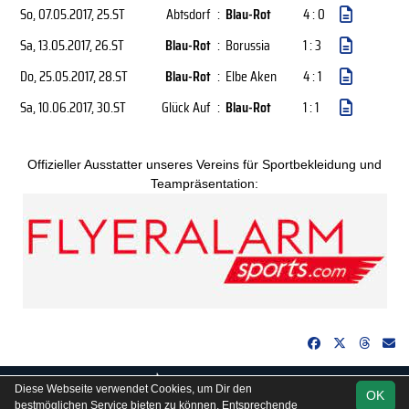
So, 07.05.2017
, 25.ST
Abtsdorf
:
Blau-Rot
4 : 0
Sa, 13.05.2017
, 26.ST
Blau-Rot
:
Borussia
1 : 3
Do, 25.05.2017
, 28.ST
Blau-Rot
:
Elbe Aken
4 : 1
Sa, 10.06.2017
, 30.ST
Glück Auf
:
Blau-Rot
1 : 1
Offizieller Ausstatter unseres Vereins für Sportbekleidung und
Teampräsentation:
soccero.de
Diese Webseite verwendet Cookies, um Dir den
OK
© 2006 - 2026
bestmöglichen Service bieten zu können. Entsprechende