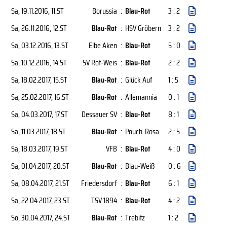
Sa, 19.11.2016
, 11.ST
Borussia
:
Blau-Rot
3 : 2
Sa, 26.11.2016
, 12.ST
Blau-Rot
:
HSV Gröbern
3 : 2
Sa, 03.12.2016
, 13.ST
Elbe Aken
:
Blau-Rot
5 : 0
Sa, 10.12.2016
, 14.ST
SV Rot-Weis
:
Blau-Rot
2 : 2
Sa, 18.02.2017
, 15.ST
Blau-Rot
:
Glück Auf
1 : 5
Sa, 25.02.2017
, 16.ST
Blau-Rot
:
Allemannia
0 : 1
Sa, 04.03.2017
, 17.ST
Dessauer SV
:
Blau-Rot
8 : 1
Sa, 11.03.2017
, 18.ST
Blau-Rot
:
Pouch-Rösa
2 : 5
Sa, 18.03.2017
, 19.ST
VFB
:
Blau-Rot
4 : 0
Sa, 01.04.2017
, 20.ST
Blau-Rot
:
Blau-Weiß
0 : 6
Sa, 08.04.2017
, 21.ST
Friedersdorf
:
Blau-Rot
6 : 1
Sa, 22.04.2017
, 23.ST
TSV 1894
:
Blau-Rot
4 : 2
So, 30.04.2017
, 24.ST
Blau-Rot
:
Trebitz
1 : 2