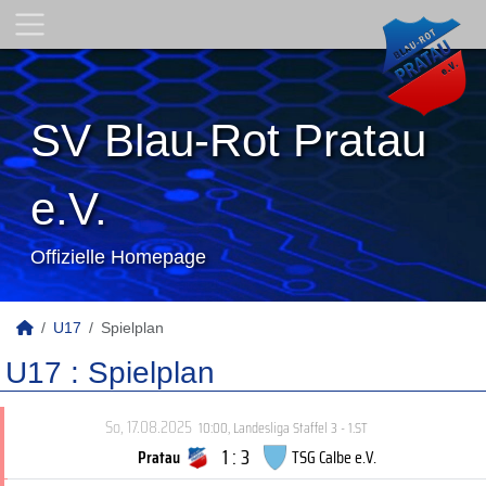
SV Blau-Rot Pratau
e.V.
Offizielle Homepage
U17
Spielplan
U17 :
Spielplan
So, 17.08.2025
10:00
,
Landesliga Staffel 3 - 1.ST
1 : 3
Pratau
TSG Calbe e.V.