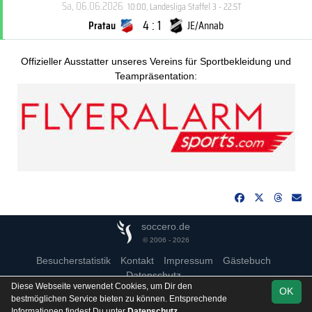
Sa, 06.06.2026
10:00
,
Landesliga Staffel 3 - 22.ST
4 : 1
Pratau
JE/Annab
Offizieller Ausstatter unseres Vereins für Sportbekleidung und
Teampräsentation:
soccero.de
© 2006 - 2026
Besucherstatistik
Kontakt
Impressum
Gästebuch
Datenschutz
Diese Webseite verwendet Cookies, um Dir den
OK
bestmöglichen Service bieten zu können. Entsprechende
Informationen findest Du unter
Datenschutz
.