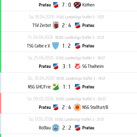
7 : 0
Pratau
Köthen
Sa, 18.04.2026
11:00
,
Landesliga Staffel 3 - 17.ST
2 : 4
TSV Zerbst
Pratau
Fr, 24.04.2026
18:00
,
Landesliga Staffel 3 - 12.ST
1 : 2
TSG Calbe e.V.
Pratau
Sa, 25.04.2026
12:00
,
Landesliga Staffel 3 - 18.ST
3 : 1
Pratau
SG Thalheim
Do, 30.04.2026
18:30
,
Landesliga Staffel 3 - 19.ST
1 : 1
NSG GHC/Frie
Pratau
Sa, 09.05.2026
10:00
,
Landesliga Staffel 3 - 20.ST
2 : 4
Pratau
NSG Staßfurt/B
So, 17.05.2026
13:00
,
Landesliga Staffel 3 - 21.ST
2 : 2
Roßlau
Pratau