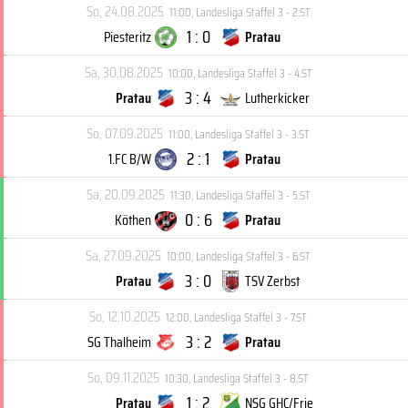
So, 24.08.2025
11:00
,
Landesliga Staffel 3 - 2.ST
1 : 0
Piesteritz
Pratau
Sa, 30.08.2025
10:00
,
Landesliga Staffel 3 - 4.ST
3 : 4
Pratau
Lutherkicker
So, 07.09.2025
11:00
,
Landesliga Staffel 3 - 3.ST
2 : 1
1.FC B/W
Pratau
Sa, 20.09.2025
11:30
,
Landesliga Staffel 3 - 5.ST
0 : 6
Köthen
Pratau
Sa, 27.09.2025
10:00
,
Landesliga Staffel 3 - 6.ST
3 : 0
Pratau
TSV Zerbst
So, 12.10.2025
12:00
,
Landesliga Staffel 3 - 7.ST
3 : 2
SG Thalheim
Pratau
So, 09.11.2025
10:30
,
Landesliga Staffel 3 - 8.ST
1 : 2
Pratau
NSG GHC/Frie