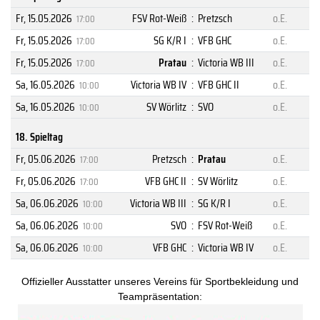
Fr, 15.05.2026
FSV Rot-Weiß
:
Pretzsch
o.E.
17:00
Fr, 15.05.2026
SG K/R I
:
VFB GHC
o.E.
17:00
Fr, 15.05.2026
Pratau
:
Victoria WB III
o.E.
17:00
Sa, 16.05.2026
Victoria WB IV
:
VFB GHC II
o.E.
10:00
Sa, 16.05.2026
SV Wörlitz
:
SVO
o.E.
10:00
18. Spieltag
Fr, 05.06.2026
Pretzsch
:
Pratau
o.E.
17:00
Fr, 05.06.2026
VFB GHC II
:
SV Wörlitz
o.E.
17:00
Sa, 06.06.2026
Victoria WB III
:
SG K/R I
o.E.
10:00
Sa, 06.06.2026
SVO
:
FSV Rot-Weiß
o.E.
10:00
Sa, 06.06.2026
VFB GHC
:
Victoria WB IV
o.E.
10:00
Offizieller Ausstatter unseres Vereins für Sportbekleidung und
Teampräsentation: