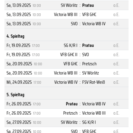
Sa, 13.09.2025
SV Wörlitz
:
Pratau
o.E.
10:00
Sa, 13.09.2025
Victoria WB III
:
VFB GHC
o.E.
10:00
Sa, 13.09.2025
SVO
:
Victoria WB IV
o.E.
10:00
4. Spieltag
Fr, 19.09.2025
SG K/R I
:
Pratau
o.E.
17:00
Fr, 19.09.2025
VFB GHC II
:
SVO
o.E.
17:00
Sa, 20.09.2025
VFB GHC
:
Pretzsch
o.E.
10:00
Sa, 20.09.2025
Victoria WB III
:
SV Wörlitz
o.E.
10:00
Mi, 24.09.2025
Victoria WB IV
:
FSV Rot-Weiß
o.E.
17:00
5. Spieltag
Fr, 26.09.2025
Pratau
:
Victoria WB IV
o.E.
17:00
Fr, 26.09.2025
Pretzsch
:
Victoria WB III
o.E.
17:00
Sa, 27.09.2025
SV Wörlitz
:
SG K/R I
o.E.
10:00
Sa, 27.09.2025
SVO
:
VFB GHC
o.E.
10:00