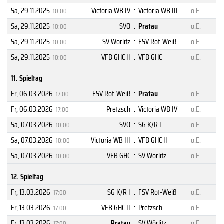
Sa, 29.11.2025
Victoria WB IV
:
Victoria WB III
o.E.
10:00
Sa, 29.11.2025
SVO
:
Pratau
o.E.
10:00
Sa, 29.11.2025
SV Wörlitz
:
FSV Rot-Weiß
o.E.
10:00
Sa, 29.11.2025
VFB GHC II
:
VFB GHC
o.E.
10:00
11. Spieltag
Fr, 06.03.2026
FSV Rot-Weiß
:
Pratau
o.E.
17:00
Fr, 06.03.2026
Pretzsch
:
Victoria WB IV
o.E.
17:00
Sa, 07.03.2026
SVO
:
SG K/R I
o.E.
10:00
Sa, 07.03.2026
Victoria WB III
:
VFB GHC II
o.E.
10:00
Sa, 07.03.2026
VFB GHC
:
SV Wörlitz
o.E.
10:00
12. Spieltag
Fr, 13.03.2026
SG K/R I
:
FSV Rot-Weiß
o.E.
17:00
Fr, 13.03.2026
VFB GHC II
:
Pretzsch
o.E.
17:00
Fr, 13.03.2026
Pratau
:
SV Wörlitz
o.E.
17:00