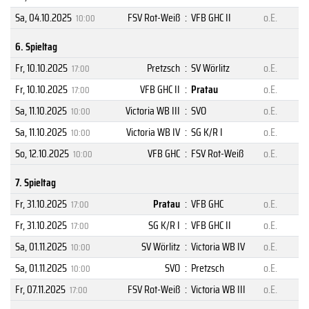
Sa, 04.10.2025
FSV Rot-Weiß
:
VFB GHC II
o.E.
10:00
6. Spieltag
Fr, 10.10.2025
Pretzsch
:
SV Wörlitz
o.E.
17:00
Fr, 10.10.2025
VFB GHC II
:
Pratau
o.E.
17:00
Sa, 11.10.2025
Victoria WB III
:
SVO
o.E.
10:00
Sa, 11.10.2025
Victoria WB IV
:
SG K/R I
o.E.
10:00
So, 12.10.2025
VFB GHC
:
FSV Rot-Weiß
o.E.
10:00
7. Spieltag
Fr, 31.10.2025
Pratau
:
VFB GHC
o.E.
17:00
Fr, 31.10.2025
SG K/R I
:
VFB GHC II
o.E.
17:00
Sa, 01.11.2025
SV Wörlitz
:
Victoria WB IV
o.E.
10:00
Sa, 01.11.2025
SVO
:
Pretzsch
o.E.
10:00
Fr, 07.11.2025
FSV Rot-Weiß
:
Victoria WB III
o.E.
17:00