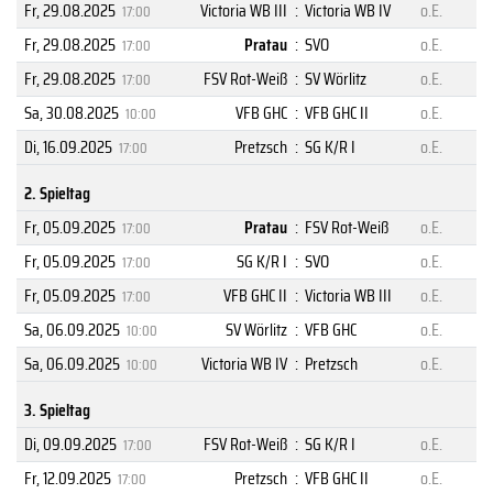
Fr, 29.08.2025
Victoria WB III
:
Victoria WB IV
o.E.
17:00
Fr, 29.08.2025
Pratau
:
SVO
o.E.
17:00
Fr, 29.08.2025
FSV Rot-Weiß
:
SV Wörlitz
o.E.
17:00
Sa, 30.08.2025
VFB GHC
:
VFB GHC II
o.E.
10:00
Di, 16.09.2025
Pretzsch
:
SG K/R I
o.E.
17:00
2. Spieltag
Fr, 05.09.2025
Pratau
:
FSV Rot-Weiß
o.E.
17:00
Fr, 05.09.2025
SG K/R I
:
SVO
o.E.
17:00
Fr, 05.09.2025
VFB GHC II
:
Victoria WB III
o.E.
17:00
Sa, 06.09.2025
SV Wörlitz
:
VFB GHC
o.E.
10:00
Sa, 06.09.2025
Victoria WB IV
:
Pretzsch
o.E.
10:00
3. Spieltag
Di, 09.09.2025
FSV Rot-Weiß
:
SG K/R I
o.E.
17:00
Fr, 12.09.2025
Pretzsch
:
VFB GHC II
o.E.
17:00