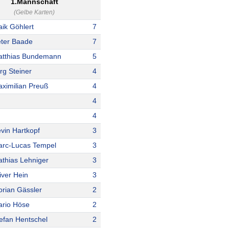
1.Mannschaft
(Gelbe Karten)
ik Göhlert
7
ter Baade
7
tthias Bundemann
5
rg Steiner
4
ximilian Preuß
4
4
4
vin Hartkopf
3
rc-Lucas Tempel
3
thias Lehniger
3
iver Hein
3
orian Gässler
2
rio Höse
2
efan Hentschel
2