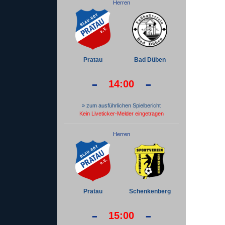
Herren
Pratau
Bad Düben
-
-
14:00
» zum ausführlichen Spielbericht
Kein Liveticker-Melder eingetragen
Herren
Pratau
Schenkenberg
-
-
15:00