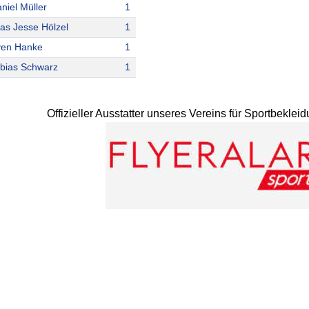
niel Müller
1
ias Jesse Hölzel
1
ven Hanke
1
bias Schwarz
1
Offizieller Ausstatter unseres Vereins für Sportbekle