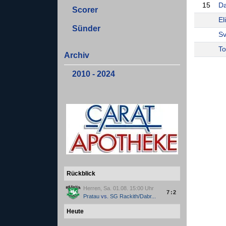
15
Da
Scorer
El
Sünder
S
To
Archiv
2010 - 2024
Rückblick
Herren, Sa. 01.08. 15:00 Uhr
7:2
Pratau
vs.
SG Rackith/Dabr...
Heute