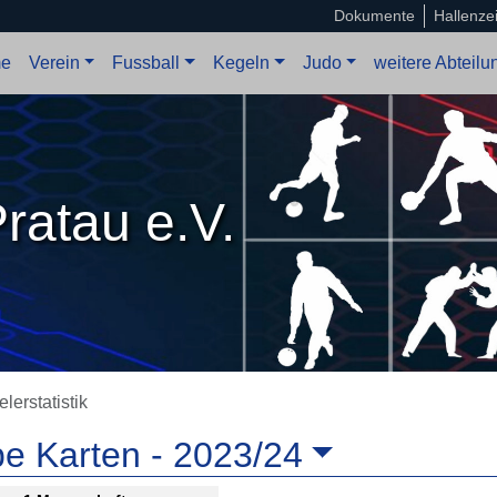
Dokumente
Hallenze
e
Verein
Fussball
Kegeln
Judo
weitere Abteil
ratau e.V.
elerstatistik
e Karten -
2023/24