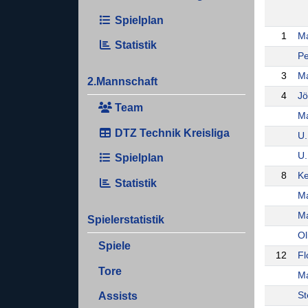
Spielplan
1
Ma
Statistik
Pe
3
Ma
2.Mannschaft
4
Jö
Team
Ma
DTZ Technik Kreisliga
U.
U.
Spielplan
8
Ke
Statistik
Ma
Ma
Spielerstatistik
Ol
Spiele
12
Fl
Tore
Ma
St
Assists