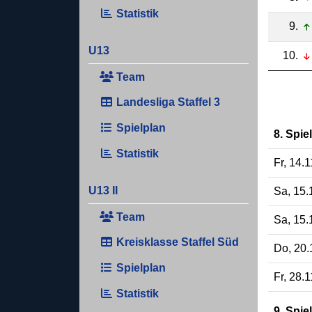
Statistik
9.
U13
10.
Team
Landesliga Staffel 3
Spielplan
8. Spie
Statistik
Fr, 14.
U13 II
Sa, 15.
Team
Sa, 15.
Kreisklasse Staffel Süd
Do, 20.
Spielplan
Fr, 28.
Statistik
9. Spie