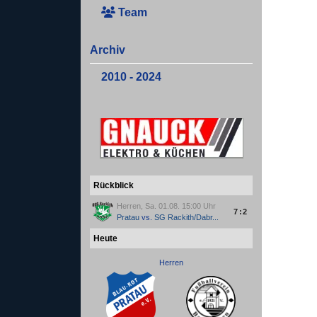
Team
Archiv
2010 - 2024
Rückblick
Herren, Sa. 01.08. 15:00 Uhr
7:2
Pratau
vs.
SG Rackith/Dabr...
Heute
Herren