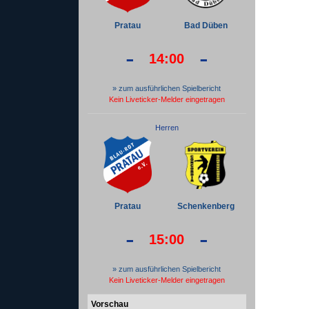
Pratau
Bad Düben
-
-
14:00
» zum ausführlichen Spielbericht
Kein Liveticker-Melder eingetragen
Herren
Pratau
Schenkenberg
-
-
15:00
» zum ausführlichen Spielbericht
Kein Liveticker-Melder eingetragen
Vorschau