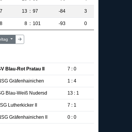
7
13
:
97
-84
3
8
8
:
101
-93
0
eltag
V Blau-Rot Pratau II
7 : 0
NSG Gräfenhainichen
1 : 4
SG Blau-Weiß Nudersd
13 : 1
SG Lutherkicker II
7 : 1
SG Gräfenhainichen II
0 : 0