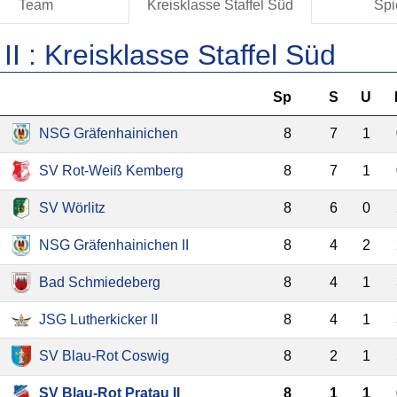
Team
Kreisklasse Staffel Süd
Spi
II :
Kreisklasse Staffel Süd
Sp
S
U
NSG Gräfenhainichen
8
7
1
SV Rot-Weiß Kemberg
8
7
1
SV Wörlitz
8
6
0
NSG Gräfenhainichen II
8
4
2
Bad Schmiedeberg
8
4
1
JSG Lutherkicker II
8
4
1
SV Blau-Rot Coswig
8
2
1
SV Blau-Rot Pratau II
8
1
1