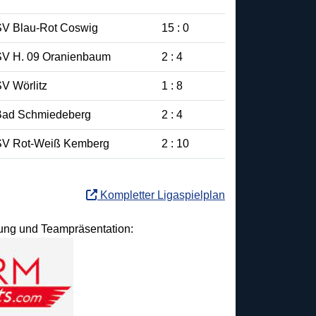
SV Blau-Rot Coswig
15 : 0
SV H. 09 Oranienbaum
2 : 4
V Wörlitz
1 : 8
Bad Schmiedeberg
2 : 4
SV Rot-Weiß Kemberg
2 : 10
Kompletter Ligaspielplan
idung und Teampräsentation: