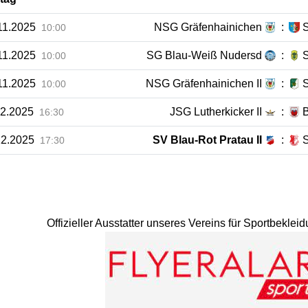
11.2025
NSG Gräfenhainichen
:
10:00
11.2025
SG Blau-Weiß Nudersd
:
10:00
11.2025
NSG Gräfenhainichen II
:
S
10:00
12.2025
JSG Lutherkicker II
:
16:30
12.2025
SV Blau-Rot Pratau II
:
17:30
Offizieller Ausstatter unseres Vereins für Sportbekle