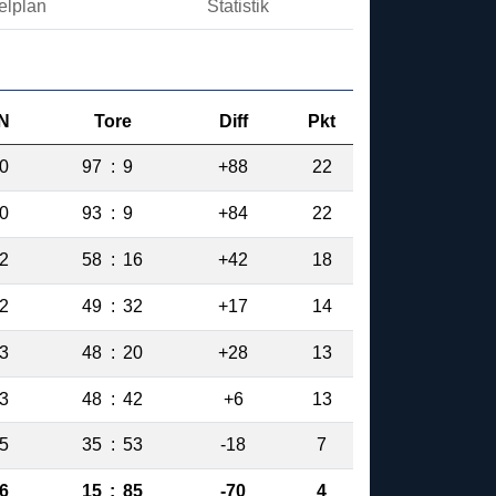
elplan
Statistik
N
Tore
Diff
Pkt
0
97
:
9
+88
22
0
93
:
9
+84
22
2
58
:
16
+42
18
2
49
:
32
+17
14
3
48
:
20
+28
13
3
48
:
42
+6
13
5
35
:
53
-18
7
6
15
:
85
-70
4