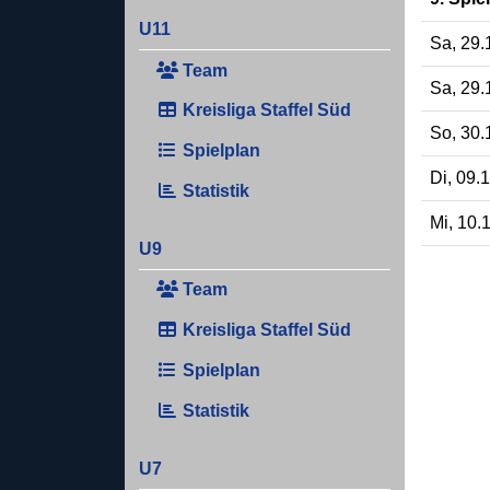
U11
Sa, 29.
Team
Sa, 29.
Kreisliga Staffel Süd
So, 30.
Spielplan
Di, 09.
Statistik
Mi, 10.
U9
Team
Kreisliga Staffel Süd
Spielplan
Statistik
U7