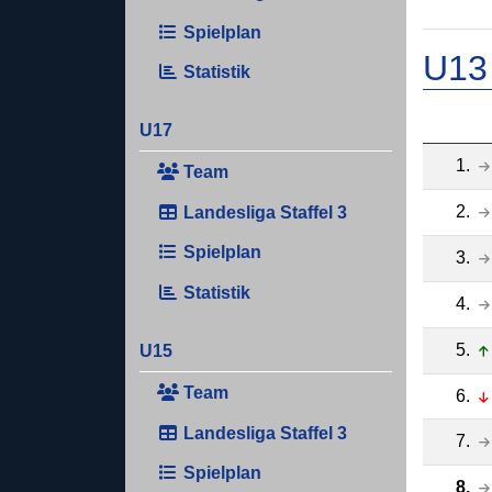
Spielplan
U13 
Statistik
U17
1.
Team
2.
Landesliga Staffel 3
Spielplan
3.
Statistik
4.
5.
U15
Team
6.
Landesliga Staffel 3
7.
Spielplan
8.