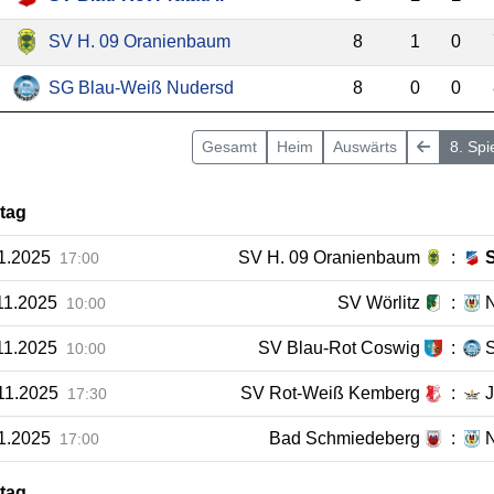
SV H. 09 Oranienbaum
8
1
0
SG Blau-Weiß Nudersd
8
0
0
Gesamt
Heim
Auswärts
8. Spi
ltag
11.2025
SV H. 09 Oranienbaum
:
S
17:00
11.2025
SV Wörlitz
:
10:00
11.2025
SV Blau-Rot Coswig
:
10:00
11.2025
SV Rot-Weiß Kemberg
:
J
17:30
11.2025
Bad Schmiedeberg
:
N
17:00
ltag