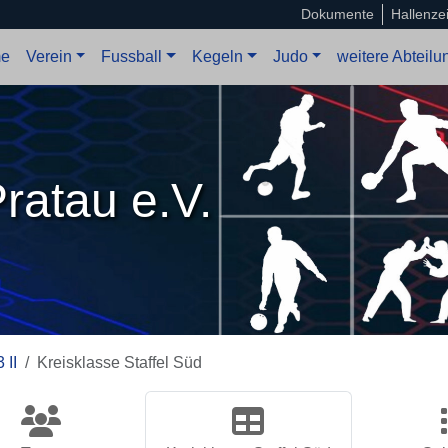
Dokumente
Hallenze
e
Verein
Fussball
Kegeln
Judo
weitere Abteil
ratau e.V.
 II
Kreisklasse Staffel Süd