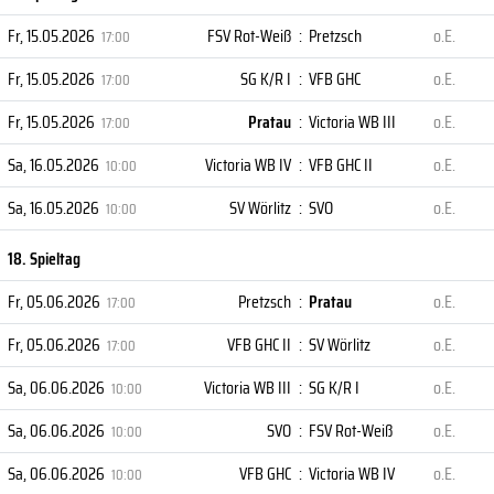
Fr, 15.05.2026
FSV Rot-Weiß
:
Pretzsch
o.E.
17:00
Fr, 15.05.2026
SG K/R I
:
VFB GHC
o.E.
17:00
Fr, 15.05.2026
Pratau
:
Victoria WB III
o.E.
17:00
Sa, 16.05.2026
Victoria WB IV
:
VFB GHC II
o.E.
10:00
Sa, 16.05.2026
SV Wörlitz
:
SVO
o.E.
10:00
18. Spieltag
Fr, 05.06.2026
Pretzsch
:
Pratau
o.E.
17:00
Fr, 05.06.2026
VFB GHC II
:
SV Wörlitz
o.E.
17:00
Sa, 06.06.2026
Victoria WB III
:
SG K/R I
o.E.
10:00
Sa, 06.06.2026
SVO
:
FSV Rot-Weiß
o.E.
10:00
Sa, 06.06.2026
VFB GHC
:
Victoria WB IV
o.E.
10:00