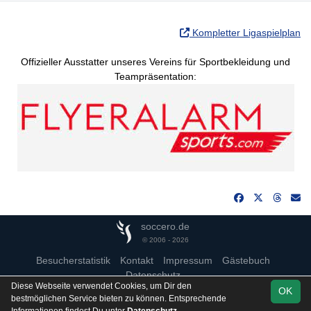
Kompletter Ligaspielplan
Offizieller Ausstatter unseres Vereins für Sportbekleidung und
Teampräsentation:
soccero.de
© 2006 - 2026
Besucherstatistik
Kontakt
Impressum
Gästebuch
Datenschutz
Diese Webseite verwendet Cookies, um Dir den
OK
bestmöglichen Service bieten zu können. Entsprechende