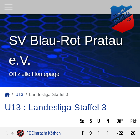
SV Blau-Rot Pratau
e.V.
Offizielle Homepage
U13
Landesliga Staffel 3
U13 :
Landesliga Staffel 3
Sp
S
U
N
Diff
Pkt
1.
FC Eintracht Köthen
11
9
1
1
+22
28