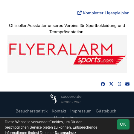
Kompletter Ligaspielplan
Offizieller Ausstatter unseres Vereins für Sportbekleidung und
Teampräsentation:
soccero.de
© 2006 - 2026
Besucherstatistik
Kontakt
Impressum
Gästebuch
Datenschutz
Diese Webseite verwendet Cookies, um Dir den
OK
bestmöglichen Service bieten zu können. Entsprechende
Informationen findest Du unter
Datenschutz
.