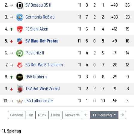
2.
SV Dessau 05 II
11
8
2
1
+49
26
3.
Germania Roßlau
11
7
2
2
+33
23
4.
FC Stahl Aken
11
6
1
4
+12
19
5.
SV Blau-Rot Pratau
11
6
0
5
+9
18
6.
Piesteritz II
11
4
2
5
-7
14
7.
SG Rot-Weiß Thalheim
11
4
0
7
-28
12
8.
HSV Gröbern
11
3
0
8
-25
9
9.
TSV Rot-Weiß Zerbst
11
2
2
7
-9
8
10.
JSG Lutherkicker
11
1
0
10
-56
3
Gesamt
Hin
Rück
Heim
Auswärts
11. Spieltag
11. Spieltag