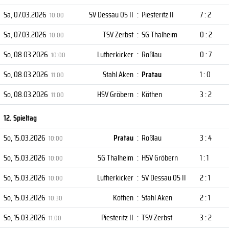
Sa, 07.03.2026
SV Dessau 05 II
:
Piesteritz II
7 : 2
10:00
Sa, 07.03.2026
TSV Zerbst
:
SG Thalheim
0 : 2
10:00
So, 08.03.2026
Lutherkicker
:
Roßlau
0 : 7
10:00
So, 08.03.2026
Stahl Aken
:
Pratau
1 : 0
11:00
So, 08.03.2026
HSV Gröbern
:
Köthen
3 : 2
11:00
12. Spieltag
So, 15.03.2026
Pratau
:
Roßlau
3 : 4
10:00
So, 15.03.2026
SG Thalheim
:
HSV Gröbern
1 : 1
10:00
So, 15.03.2026
Lutherkicker
:
SV Dessau 05 II
2 : 1
10:00
So, 15.03.2026
Köthen
:
Stahl Aken
2 : 1
10:30
So, 15.03.2026
Piesteritz II
:
TSV Zerbst
3 : 2
11:00