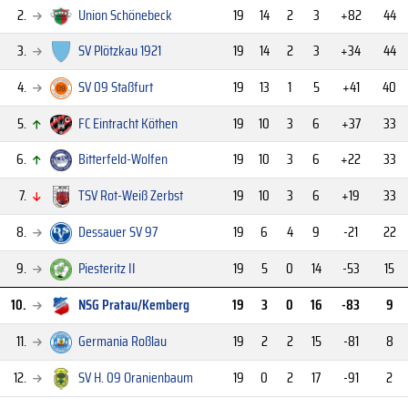
2.
Union Schönebeck
19
14
2
3
+82
44
3.
SV Plötzkau 1921
19
14
2
3
+34
44
4.
SV 09 Staßfurt
19
13
1
5
+41
40
5.
FC Eintracht Köthen
19
10
3
6
+37
33
6.
Bitterfeld-Wolfen
19
10
3
6
+22
33
7.
TSV Rot-Weiß Zerbst
19
10
3
6
+19
33
8.
Dessauer SV 97
19
6
4
9
-21
22
9.
Piesteritz II
19
5
0
14
-53
15
10.
NSG Pratau/Kemberg
19
3
0
16
-83
9
11.
Germania Roßlau
19
2
2
15
-81
8
12.
SV H. 09 Oranienbaum
19
0
2
17
-91
2