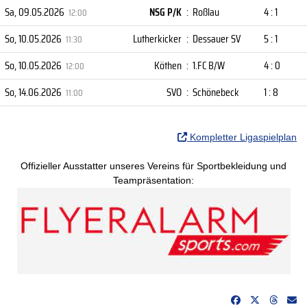
Sa, 09.05.2026
NSG P/K
:
Roßlau
4 : 1
12:00
So, 10.05.2026
Lutherkicker
:
Dessauer SV
5 : 1
11:30
So, 10.05.2026
Köthen
:
1.FC B/W
4 : 0
12:00
So, 14.06.2026
SVO
:
Schönebeck
1 : 8
11:00
Kompletter Ligaspielplan
Offizieller Ausstatter unseres Vereins für Sportbekleidung und
Teampräsentation: