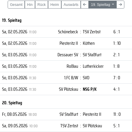
Gesamt
Hin
Rück
Heim
Auswärts
19. Spieltag
19. Spieltag
Sa, 02.05.2026
Schönebeck
:
TSV Zerbst
6 : 1
11:00
Sa, 02.05.2026
Piesteritz II
:
Köthen
1 : 10
11:00
So, 03.05.2026
Dessauer SV
:
SV Staßfurt
2 : 1
11:00
So, 03.05.2026
Roßlau
:
Lutherkicker
1 : 8
11:00
So, 03.05.2026
1.FC B/W
:
SVO
7 : 0
11:30
So, 03.05.2026
SV Plötzkau
:
NSG P/K
4 : 1
11:30
20. Spieltag
Fr, 08.05.2026
SV Staßfurt
:
Piesteritz II
11 : 0
18:00
Sa, 09.05.2026
TSV Zerbst
:
SV Plötzkau
5 : 1
10:00