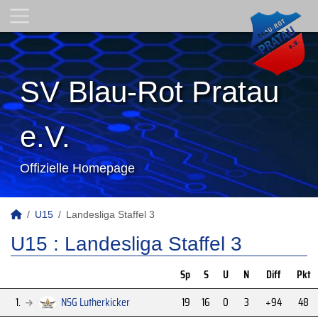
SV Blau-Rot Pratau
e.V.
Offizielle Homepage
U15
Landesliga Staffel 3
U15 :
Landesliga Staffel 3
Sp
S
U
N
Diff
Pkt
1.
NSG Lutherkicker
19
16
0
3
+94
48