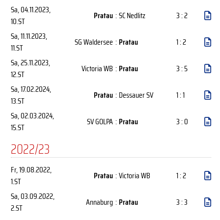
Sa, 04.11.2023
,
Pratau
:
SC Nedlitz
3 : 2
10.ST
Sa, 11.11.2023
,
SG Waldersee
:
Pratau
1 : 2
11.ST
Sa, 25.11.2023
,
Victoria WB
:
Pratau
3 : 5
12.ST
Sa, 17.02.2024
,
Pratau
:
Dessauer SV
1 : 1
13.ST
Sa, 02.03.2024
,
SV GOLPA
:
Pratau
3 : 0
15.ST
2022/23
Fr, 19.08.2022
,
Pratau
:
Victoria WB
1 : 2
1.ST
Sa, 03.09.2022
,
Annaburg
:
Pratau
3 : 3
2.ST