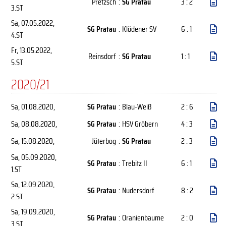
Pretzsch
:
SG Pratau
3 : 2
3.ST
Sa, 07.05.2022
,
SG Pratau
:
Klödener SV
6 : 1
4.ST
Fr, 13.05.2022
,
Reinsdorf
:
SG Pratau
1 : 1
5.ST
2020/21
Sa, 01.08.2020
,
SG Pratau
:
Blau-Weiß
2 : 6
Sa, 08.08.2020
,
SG Pratau
:
HSV Gröbern
4 : 3
Sa, 15.08.2020
,
Jüterbog
:
SG Pratau
2 : 3
Sa, 05.09.2020
,
SG Pratau
:
Trebitz II
6 : 1
1.ST
Sa, 12.09.2020
,
SG Pratau
:
Nudersdorf
8 : 2
2.ST
Sa, 19.09.2020
,
SG Pratau
:
Oranienbaume
2 : 0
3.ST