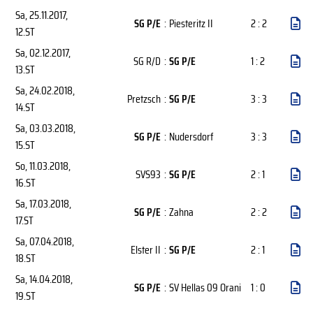
Sa, 25.11.2017
,
SG P/E
:
Piesteritz II
2 : 2
12.ST
Sa, 02.12.2017
,
SG R/D
:
SG P/E
1 : 2
13.ST
Sa, 24.02.2018
,
Pretzsch
:
SG P/E
3 : 3
14.ST
Sa, 03.03.2018
,
SG P/E
:
Nudersdorf
3 : 3
15.ST
So, 11.03.2018
,
SVS93
:
SG P/E
2 : 1
16.ST
Sa, 17.03.2018
,
SG P/E
:
Zahna
2 : 2
17.ST
Sa, 07.04.2018
,
Elster II
:
SG P/E
2 : 1
18.ST
Sa, 14.04.2018
,
SG P/E
:
SV Hellas 09 Orani
1 : 0
19.ST