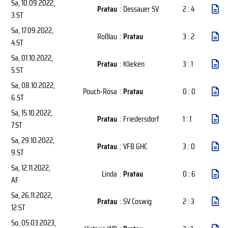
Sa, 10.09.2022
,
Pratau
:
Dessauer SV
2 : 4
3.ST
Sa, 17.09.2022
,
Roßlau
:
Pratau
3 : 2
4.ST
Sa, 01.10.2022
,
Pratau
:
Klieken
3 : 1
5.ST
Sa, 08.10.2022
,
Pouch-Rösa
:
Pratau
0 : 0
6.ST
Sa, 15.10.2022
,
Pratau
:
Friedersdorf
1 : 1
7.ST
Sa, 29.10.2022
,
Pratau
:
VFB GHC
3 : 0
9.ST
Sa, 12.11.2022
,
Linda
:
Pratau
0 : 6
AF
Sa, 26.11.2022
,
Pratau
:
SV Coswig
2 : 3
12.ST
So, 05.03.2023
,