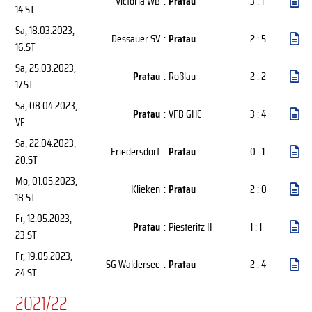
Victoria WB
:
Pratau
3 : 1
14.ST
Sa, 18.03.2023
,
Dessauer SV
:
Pratau
2 : 5
16.ST
Sa, 25.03.2023
,
Pratau
:
Roßlau
2 : 2
17.ST
Sa, 08.04.2023
,
Pratau
:
VFB GHC
3 : 4
VF
Sa, 22.04.2023
,
Friedersdorf
:
Pratau
0 : 1
20.ST
Mo, 01.05.2023
,
Klieken
:
Pratau
2 : 0
18.ST
Fr, 12.05.2023
,
Pratau
:
Piesteritz II
1 : 1
23.ST
Fr, 19.05.2023
,
SG Waldersee
:
Pratau
2 : 4
24.ST
2021/22