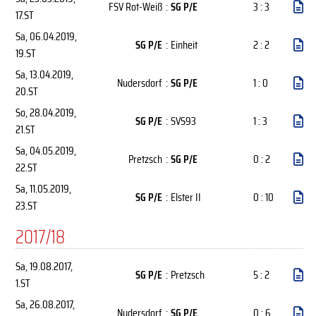
FSV Rot-Weiß
:
SG P/E
3 : 3
17.ST
Sa, 06.04.2019
,
SG P/E
:
Einheit
2 : 2
19.ST
Sa, 13.04.2019
,
Nudersdorf
:
SG P/E
1 : 0
20.ST
So, 28.04.2019
,
SG P/E
:
SVS93
1 : 3
21.ST
Sa, 04.05.2019
,
Pretzsch
:
SG P/E
0 : 2
22.ST
Sa, 11.05.2019
,
SG P/E
:
Elster II
0 : 10
23.ST
2017/18
Sa, 19.08.2017
,
SG P/E
:
Pretzsch
5 : 2
1.ST
Sa, 26.08.2017
,
Nudersdorf
:
SG P/E
0 : 6