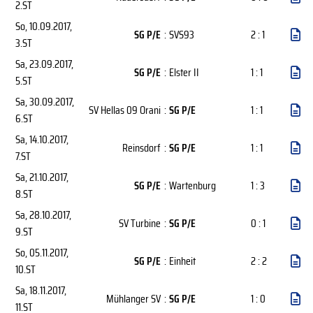
2.ST
So, 10.09.2017
,
SG P/E
:
SVS93
2 : 1
3.ST
Sa, 23.09.2017
,
SG P/E
:
Elster II
1 : 1
5.ST
Sa, 30.09.2017
,
SV Hellas 09 Orani
:
SG P/E
1 : 1
6.ST
Sa, 14.10.2017
,
Reinsdorf
:
SG P/E
1 : 1
7.ST
Sa, 21.10.2017
,
SG P/E
:
Wartenburg
1 : 3
8.ST
Sa, 28.10.2017
,
SV Turbine
:
SG P/E
0 : 1
9.ST
So, 05.11.2017
,
SG P/E
:
Einheit
2 : 2
10.ST
Sa, 18.11.2017
,
Mühlanger SV
:
SG P/E
1 : 0
11.ST