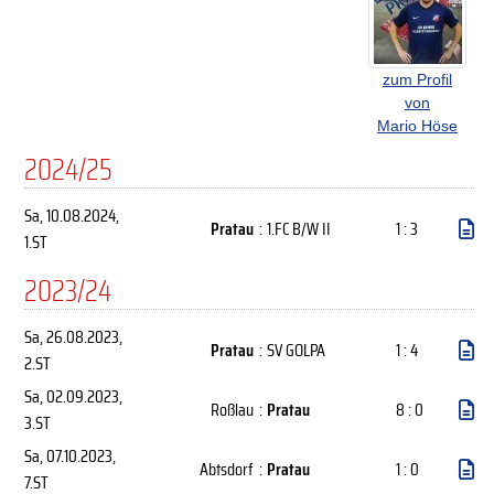
zum Profil
von
Mario Höse
2024/25
Sa, 10.08.2024
,
Pratau
:
1.FC B/W II
1 : 3
1.ST
2023/24
Sa, 26.08.2023
,
Pratau
:
SV GOLPA
1 : 4
2.ST
Sa, 02.09.2023
,
Roßlau
:
Pratau
8 : 0
3.ST
Sa, 07.10.2023
,
Abtsdorf
:
Pratau
1 : 0
7.ST