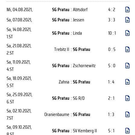
Mi, 04.08.2021
,
SG Pratau
:
Abtsdorf
4 : 2
Sa, 07.08.2021
,
SG Pratau
:
Jessen
3 : 3
Sa, 14.08.2021
,
SG Pratau
:
Linda
10 : 1
1.ST
Sa, 21.08.2021
,
Trebitz II
:
SG Pratau
0 : 5
2.ST
Sa, 11.09.2021
,
SG Pratau
:
Zschornewitz
5 : 0
4.ST
Sa, 18.09.2021
,
Zahna
:
SG Pratau
1 : 4
5.ST
Sa, 25.09.2021
,
SG Pratau
:
SG R/D
2 : 1
6.ST
Sa, 02.10.2021
,
Oranienbaume
:
SG Pratau
1 : 3
7.ST
Sa, 09.10.2021
,
SG Pratau
:
SV Kemberg II
5 : 1
8.ST