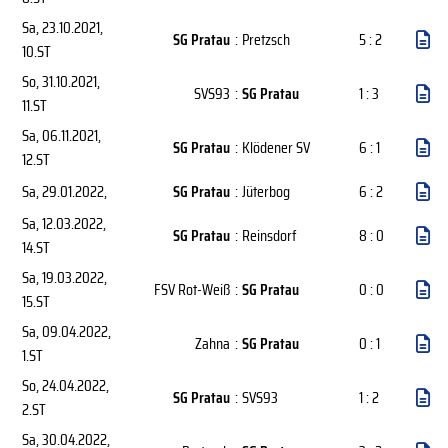
Sa, 23.10.2021
,
SG Pratau
:
Pretzsch
5 : 2
10.ST
So, 31.10.2021
,
SVS93
:
SG Pratau
1 : 3
11.ST
Sa, 06.11.2021
,
SG Pratau
:
Klödener SV
6 : 1
12.ST
Sa, 29.01.2022
,
SG Pratau
:
Jüterbog
6 : 2
Sa, 12.03.2022
,
SG Pratau
:
Reinsdorf
8 : 0
14.ST
Sa, 19.03.2022
,
FSV Rot-Weiß
:
SG Pratau
0 : 0
15.ST
Sa, 09.04.2022
,
Zahna
:
SG Pratau
0 : 1
1.ST
So, 24.04.2022
,
SG Pratau
:
SVS93
1 : 2
2.ST
Sa, 30.04.2022
,