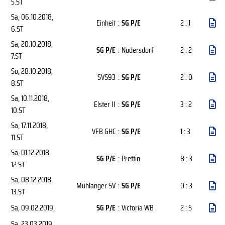
5.ST
Sa, 06.10.2018
,
Einheit
:
SG P/E
2 : 1
6.ST
Sa, 20.10.2018
,
SG P/E
:
Nudersdorf
2 : 2
7.ST
So, 28.10.2018
,
SVS93
:
SG P/E
2 : 0
8.ST
Sa, 10.11.2018
,
Elster II
:
SG P/E
3 : 2
10.ST
Sa, 17.11.2018
,
VFB GHC
:
SG P/E
1 : 3
11.ST
Sa, 01.12.2018
,
SG P/E
:
Prettin
8 : 3
12.ST
Sa, 08.12.2018
,
Mühlanger SV
:
SG P/E
0 : 3
13.ST
Sa, 09.02.2019
,
SG P/E
:
Victoria WB
2 : 5
Sa, 23.03.2019
,