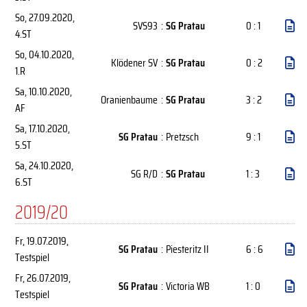
So, 27.09.2020
,
SVS93
:
SG Pratau
0 : 1
4.ST
So, 04.10.2020
,
Klödener SV
:
SG Pratau
0 : 2
1.R
Sa, 10.10.2020
,
Oranienbaume
:
SG Pratau
3 : 2
AF
Sa, 17.10.2020
,
SG Pratau
:
Pretzsch
9 : 1
5.ST
Sa, 24.10.2020
,
SG R/D
:
SG Pratau
1 : 3
6.ST
2019/20
Fr, 19.07.2019
,
SG Pratau
:
Piesteritz II
6 : 6
Testspiel
Fr, 26.07.2019
,
SG Pratau
:
Victoria WB
1 : 0
Testspiel