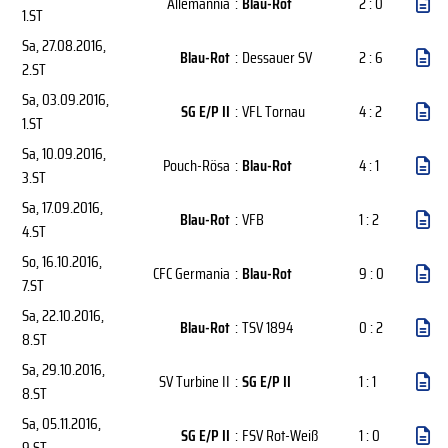
Allemannia
:
Blau-Rot
2 : 0
1.ST
Sa, 27.08.2016
,
Blau-Rot
:
Dessauer SV
2 : 6
2.ST
Sa, 03.09.2016
,
SG E/P II
:
VFL Tornau
4 : 2
1.ST
Sa, 10.09.2016
,
Pouch-Rösa
:
Blau-Rot
4 : 1
3.ST
Sa, 17.09.2016
,
Blau-Rot
:
VFB
1 : 2
4.ST
So, 16.10.2016
,
CFC Germania
:
Blau-Rot
9 : 0
7.ST
Sa, 22.10.2016
,
Blau-Rot
:
TSV 1894
0 : 2
8.ST
Sa, 29.10.2016
,
SV Turbine II
:
SG E/P II
1 : 1
8.ST
Sa, 05.11.2016
,
SG E/P II
:
FSV Rot-Weiß
1 : 0
9.ST