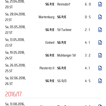
Sa, 21.04.2018
,
SG P/E
:
Reinsdorf
6 : 0
20.ST
Sa, 28.04.2018
,
Wartenburg
:
SG P/E
0 : 5
21.ST
Sa, 05.05.2018
,
SG P/E
:
SV Turbine
2 : 1
22.ST
So, 13.05.2018
,
Einheit
:
SG P/E
4 : 1
23.ST
Sa, 19.05.2018
,
SG P/E
:
Mühlanger SV
3 : 2
24.ST
Sa, 26.05.2018
,
Piesteritz II
:
SG P/E
4 : 1
25.ST
Sa, 02.06.2018
,
SG P/E
:
SG R/D
4 : 5
26.ST
2016/17
Sa, 13.08.2016
,