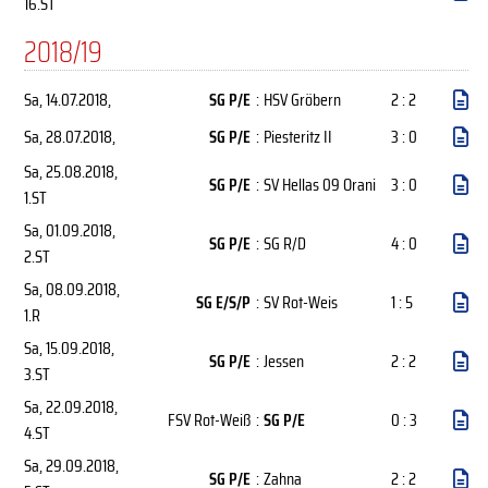
16.ST
2018/19
Sa, 14.07.2018
,
SG P/E
:
HSV Gröbern
2 : 2
Sa, 28.07.2018
,
SG P/E
:
Piesteritz II
3 : 0
Sa, 25.08.2018
,
SG P/E
:
SV Hellas 09 Orani
3 : 0
1.ST
Sa, 01.09.2018
,
SG P/E
:
SG R/D
4 : 0
2.ST
Sa, 08.09.2018
,
SG E/S/P
:
SV Rot-Weis
1 : 5
1.R
Sa, 15.09.2018
,
SG P/E
:
Jessen
2 : 2
3.ST
Sa, 22.09.2018
,
FSV Rot-Weiß
:
SG P/E
0 : 3
4.ST
Sa, 29.09.2018
,
SG P/E
:
Zahna
2 : 2