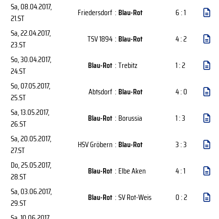
Sa, 08.04.2017
,
Friedersdorf
:
Blau-Rot
6 : 1
21.ST
Sa, 22.04.2017
,
TSV 1894
:
Blau-Rot
4 : 2
23.ST
So, 30.04.2017
,
Blau-Rot
:
Trebitz
1 : 2
24.ST
So, 07.05.2017
,
Abtsdorf
:
Blau-Rot
4 : 0
25.ST
Sa, 13.05.2017
,
Blau-Rot
:
Borussia
1 : 3
26.ST
Sa, 20.05.2017
,
HSV Gröbern
:
Blau-Rot
3 : 3
27.ST
Do, 25.05.2017
,
Blau-Rot
:
Elbe Aken
4 : 1
28.ST
Sa, 03.06.2017
,
Blau-Rot
:
SV Rot-Weis
0 : 2
29.ST
Sa, 10.06.2017
,