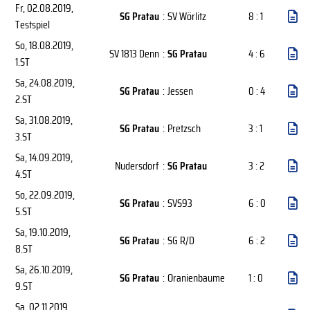
Fr, 02.08.2019
,
SG Pratau
:
SV Wörlitz
8 : 1
Testspiel
So, 18.08.2019
,
SV 1813 Denn
:
SG Pratau
4 : 6
1.ST
Sa, 24.08.2019
,
SG Pratau
:
Jessen
0 : 4
2.ST
Sa, 31.08.2019
,
SG Pratau
:
Pretzsch
3 : 1
3.ST
Sa, 14.09.2019
,
Nudersdorf
:
SG Pratau
3 : 2
4.ST
So, 22.09.2019
,
SG Pratau
:
SVS93
6 : 0
5.ST
Sa, 19.10.2019
,
SG Pratau
:
SG R/D
6 : 2
8.ST
Sa, 26.10.2019
,
SG Pratau
:
Oranienbaume
1 : 0
9.ST
Sa, 02.11.2019
,