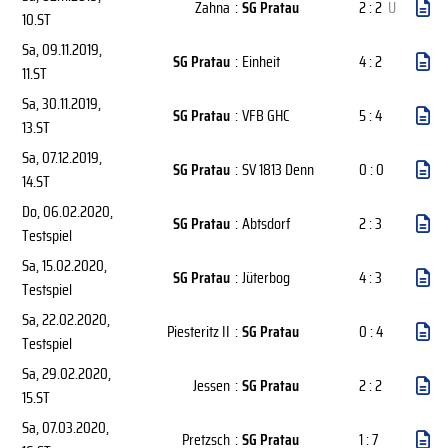
Zahna
:
SG Pratau
2 : 2
U
10.ST
Sa, 09.11.2019
,
SG Pratau
:
Einheit
4 : 2
11.ST
Sa, 30.11.2019
,
SG Pratau
:
VFB GHC
5 : 4
13.ST
Sa, 07.12.2019
,
SG Pratau
:
SV 1813 Denn
0 : 0
14.ST
Do, 06.02.2020
,
SG Pratau
:
Abtsdorf
2 : 3
Testspiel
Sa, 15.02.2020
,
SG Pratau
:
Jüterbog
4 : 3
Testspiel
Sa, 22.02.2020
,
Piesteritz II
:
SG Pratau
0 : 4
Testspiel
Sa, 29.02.2020
,
Jessen
:
SG Pratau
2 : 2
15.ST
Sa, 07.03.2020
,
Pretzsch
:
SG Pratau
1 : 7