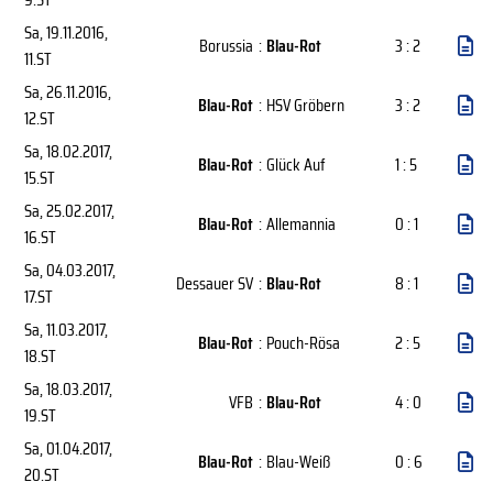
Sa, 19.11.2016
,
Borussia
:
Blau-Rot
3 : 2
11.ST
Sa, 26.11.2016
,
Blau-Rot
:
HSV Gröbern
3 : 2
12.ST
Sa, 18.02.2017
,
Blau-Rot
:
Glück Auf
1 : 5
15.ST
Sa, 25.02.2017
,
Blau-Rot
:
Allemannia
0 : 1
16.ST
Sa, 04.03.2017
,
Dessauer SV
:
Blau-Rot
8 : 1
17.ST
Sa, 11.03.2017
,
Blau-Rot
:
Pouch-Rösa
2 : 5
18.ST
Sa, 18.03.2017
,
VFB
:
Blau-Rot
4 : 0
19.ST
Sa, 01.04.2017
,
Blau-Rot
:
Blau-Weiß
0 : 6
20.ST