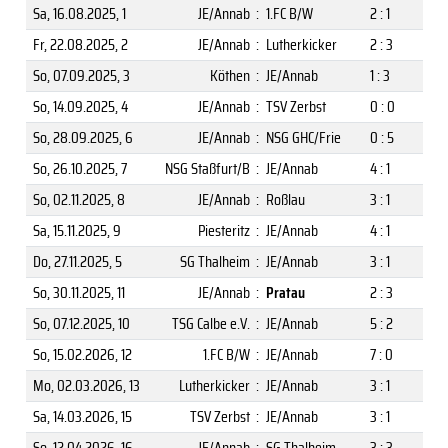
Sa, 16.08.2025
, 1
JE/Annab
:
1.FC B/W
2 : 1
Fr, 22.08.2025
, 2
JE/Annab
:
Lutherkicker
2 : 3
So, 07.09.2025
, 3
Köthen
:
JE/Annab
1 : 3
So, 14.09.2025
, 4
JE/Annab
:
TSV Zerbst
0 : 0
So, 28.09.2025
, 6
JE/Annab
:
NSG GHC/Frie
0 : 5
So, 26.10.2025
, 7
NSG Staßfurt/B
:
JE/Annab
4 : 1
So, 02.11.2025
, 8
JE/Annab
:
Roßlau
3 : 1
Sa, 15.11.2025
, 9
Piesteritz
:
JE/Annab
4 : 1
Do, 27.11.2025
, 5
SG Thalheim
:
JE/Annab
3 : 1
So, 30.11.2025
, 11
JE/Annab
:
Pratau
2 : 3
So, 07.12.2025
, 10
TSG Calbe e.V.
:
JE/Annab
5 : 2
So, 15.02.2026
, 12
1.FC B/W
:
JE/Annab
7 : 0
Mo, 02.03.2026
, 13
Lutherkicker
:
JE/Annab
3 : 1
Sa, 14.03.2026
, 15
TSV Zerbst
:
JE/Annab
3 : 1
So, 12.04.2026
, 16
JE/Annab
:
SG Thalheim
3 : 3