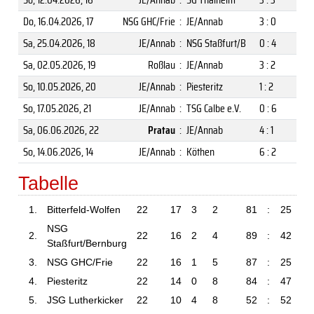
Do, 16.04.2026
, 17
NSG GHC/Frie
:
JE/Annab
3 : 0
Sa, 25.04.2026
, 18
JE/Annab
:
NSG Staßfurt/B
0 : 4
Sa, 02.05.2026
, 19
Roßlau
:
JE/Annab
3 : 2
So, 10.05.2026
, 20
JE/Annab
:
Piesteritz
1 : 2
So, 17.05.2026
, 21
JE/Annab
:
TSG Calbe e.V.
0 : 6
Sa, 06.06.2026
, 22
Pratau
:
JE/Annab
4 : 1
So, 14.06.2026
, 14
JE/Annab
:
Köthen
6 : 2
Tabelle
1.
Bitterfeld-Wolfen
22
17
3
2
81
:
25
NSG
2.
22
16
2
4
89
:
42
Staßfurt/Bernburg
3.
NSG GHC/Frie
22
16
1
5
87
:
25
4.
Piesteritz
22
14
0
8
84
:
47
5.
JSG Lutherkicker
22
10
4
8
52
:
52