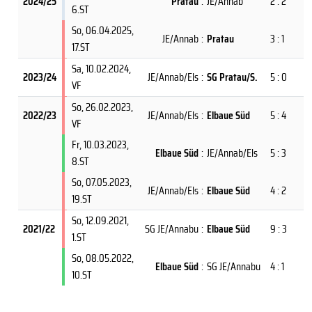
2024/25
Pratau
:
JE/Annab
2 : 2
6.ST
So, 06.04.2025
,
JE/Annab
:
Pratau
3 : 1
17.ST
Sa, 10.02.2024
,
2023/24
JE/Annab/Els
:
SG Pratau/S.
5 : 0
VF
So, 26.02.2023
,
2022/23
JE/Annab/Els
:
Elbaue Süd
5 : 4
VF
Fr, 10.03.2023
,
Elbaue Süd
:
JE/Annab/Els
5 : 3
8.ST
So, 07.05.2023
,
JE/Annab/Els
:
Elbaue Süd
4 : 2
19.ST
So, 12.09.2021
,
2021/22
SG JE/Annabu
:
Elbaue Süd
9 : 3
1.ST
So, 08.05.2022
,
Elbaue Süd
:
SG JE/Annabu
4 : 1
10.ST