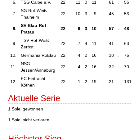
6.
TSG Calbe e.V.
22
11
0
11
61
:
56
SG Rot-Weiß
7.
22
10
3
9
45
:
53
Thalheim
SV Blau-Rot
8.
22
9
3
10
57
:
48
Pratau
TSV Rot-Weiß
9.
22
7
4
11
41
:
63
Zerbst
10.
Germania Roßlau
22
4
2
16
38
:
76
NSG
11.
22
4
2
16
32
:
70
Jessen/Annaburg
FC Eintracht
12.
22
1
2
19
21
:
131
Köthen
Aktuelle Serie
1 Spiel gewonnen
1 Spiel nicht verloren
Höchster Sieg